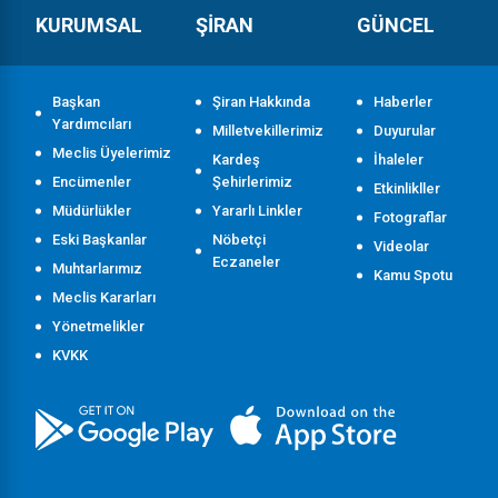
KURUMSAL
ŞİRAN
GÜNCEL
Başkan
Şiran Hakkında
Haberler
Yardımcıları
Milletvekillerimiz
Duyurular
Meclis Üyelerimiz
Kardeş
İhaleler
Encümenler
Şehirlerimiz
Etkinlikller
Müdürlükler
Yararlı Linkler
Fotograflar
Eski Başkanlar
Nöbetçi
Videolar
Eczaneler
Muhtarlarımız
Kamu Spotu
Meclis Kararları
Yönetmelikler
KVKK