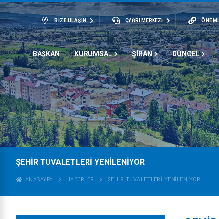
BIZE ULAŞIN
ÇAĞRI MERKEZİ
ÖNEML
BAŞKAN
KURUMSAL
ŞİRAN
GÜNCEL
ŞEHİR TUVALETLERİ YENİLENİYOR
ANASAYFA
HABERLER
ŞEHİR TUVALETLERİ YENİLENİYOR