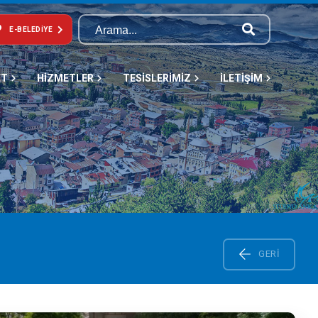
E-BELEDIYE
ET
HİZMETLER
TESİSLERİMİZ
İLETİŞİM
GERI