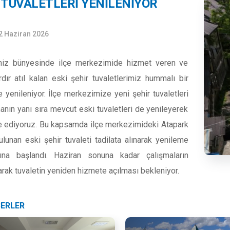
 TUVALETLERİ YENİLENİYOR
2 Haziran 2026
miz bünyesinde ilçe merkezimide hizmet veren ve
rdır atıl kalan eski şehir tuvaletlerimiz hummalı bir
e yenileniyor. İlçe merkezimize yeni şehir tuvaletleri
nın yanı sıra mevcut eski tuvaletleri de yenileyerek
 ediyoruz. Bu kapsamda ilçe merkezimideki Atapark
lunan eski şehir tuvaleti tadilata alınarak yenileme
rına başlandı. Haziran sonuna kadar çalışmaların
rak tuvaletin yeniden hizmete açılması bekleniyor.
BERLER