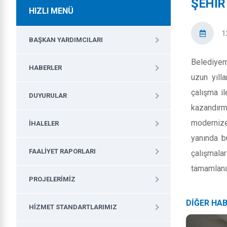
ŞEHİR
HIZLI MENÜ
1
BAŞKAN YARDIMCILARI
Belediye
HABERLER
uzun yılla
çalışma il
DUYURULAR
kazandırma
modernize
İHALELER
yanında bu
FAALIYET RAPORLARI
çalışmala
tamamlana
PROJELERIMIZ
DİĞER HA
HIZMET STANDARTLARIMIZ