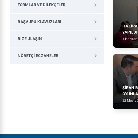
FORMLAR VE DILEKÇELER
BAŞVURU KLAVUZLARI
HAZİRAN
YAPILDI
BIZE ULAŞIN
1 Haziran
NÖBETÇI ECZANELER
ŞİRAN B
OYUNLAR
22 Mayıs 