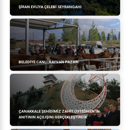
ŞIRAN EVLIYA ÇELEBI SEYRANGAHI
BELEDİYE CANLI HAYVAN PAZARI
ÇANAKKALE ŞEHİDİMİZ ZAHİT ÜSTEĞMEN’İN
ANITININ AÇILIŞINI GERÇEKLEŞTİRDİK