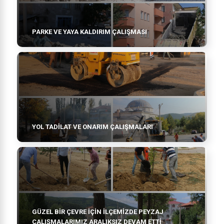
PARKE VE YAYA KALDIRIM ÇALIŞMASI
YOL TADİLAT VE ONARIM ÇALIŞMALARI
GÜZEL BİR ÇEVRE İÇİN İLÇEMİZDE PEYZAJ
ÇALIŞMALARIMIZ ARALIKSIZ DEVAM ETTİ