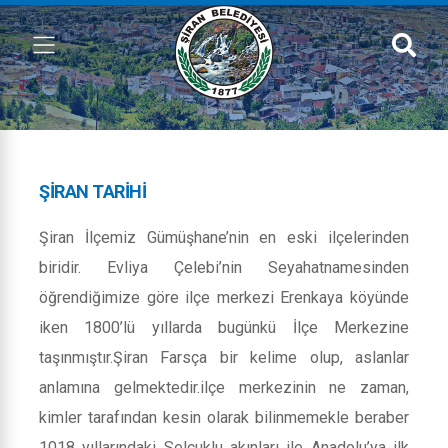
ŞIRAN TARIHI
Şiran İlçemiz Gümüşhane’nin en eski ilçelerinden
biridir. Evliya Çelebi’nin Seyahatnamesinden
öğrendiğimize göre ilçe merkezi Erenkaya köyünde
iken 1800’lü yıllarda bugünkü İlçe Merkezine
taşınmıştır.Şiran Farsça bir kelime olup, aslanlar
anlamına gelmektedir.ilçe merkezinin ne zaman,
kimler tarafından kesin olarak bilinmemekle beraber
1018 yıllarındaki Selçuklu akınları ile Anadolu’ya ilk