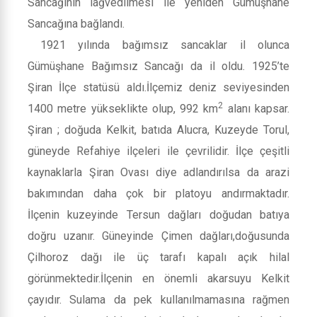
Sancağının lağvedilmesi ile yeniden Gümüşhane
Sancağına bağlandı.
1921 yılında bağımsız sancaklar il olunca
Gümüşhane Bağımsız Sancağı da il oldu. 1925’te
Şiran İlçe statüsü aldı.İlçemiz deniz seviyesinden
2
1400 metre yükseklikte olup, 992 km
alanı kapsar.
Şiran ; doğuda Kelkit, batıda Alucra, Kuzeyde Torul,
güneyde Refahiye ilçeleri ile çevrilidir. İlçe çeşitli
kaynaklarla Şiran Ovası diye adlandırılsa da arazi
bakımından daha çok bir platoyu andırmaktadır.
İlçenin kuzeyinde Tersun dağları doğudan batıya
doğru uzanır. Güneyinde Çimen dağları,doğusunda
Çilhoroz dağı ile üç tarafı kapalı açık hilal
görünmektedir.İlçenin en önemli akarsuyu Kelkit
çayıdır. Sulama da pek kullanılmamasına rağmen