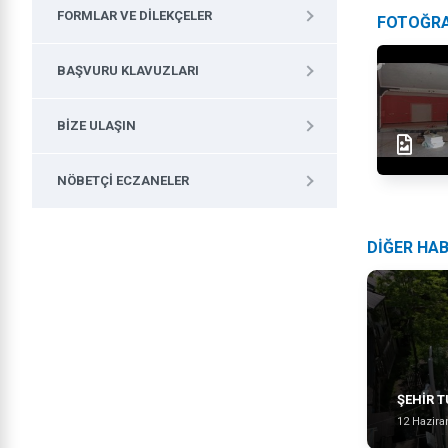
FORMLAR VE DILEKÇELER
FOTOĞR
BAŞVURU KLAVUZLARI
BIZE ULAŞIN
NÖBETÇI ECZANELER
DİĞER HA
ŞEHİR T
12 Hazira