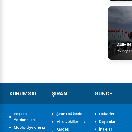
ASIMIN 
26 Mayıs 
KURUMSAL
ŞİRAN
GÜNCEL
Başkan
Şiran Hakkında
Haberler
Yardımcıları
Milletvekillerimiz
Duyurular
Meclis Üyelerimiz
Kardeş
İhaleler