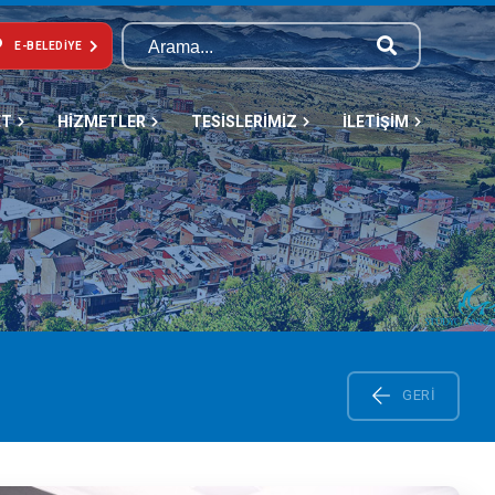
E-BELEDIYE
ET
HİZMETLER
TESİSLERİMİZ
İLETİŞİM
GERI