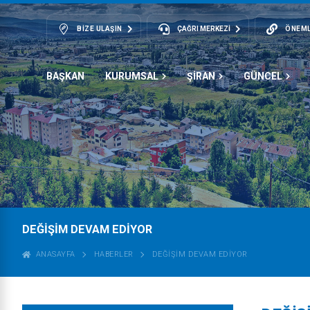
BIZE ULAŞIN
ÇAĞRI MERKEZİ
ÖNEML
BAŞKAN
KURUMSAL
ŞİRAN
GÜNCEL
DEĞİŞİM DEVAM EDİYOR
ANASAYFA
HABERLER
DEĞİŞİM DEVAM EDİYOR