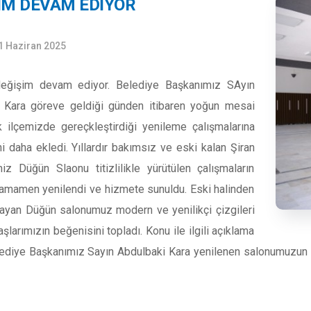
İM DEVAM EDİYOR
1 Haziran 2025
değişim devam ediyor. Belediye Başkanımız SAyın
 Kara göreve geldiği günden itibaren yoğun mesai
k ilçemizde gereçkleştirdiği yenileme çalışmalarına
ni daha ekledi. Yıllardır bakımsız ve eski kalan Şiran
iz Düğün Slaonu titizlilikle yürütülen çalışmaların
tamamen yenilendi ve hizmete sunuldu. Eski halinden
ayan Düğün salonumuz modern ve yenilikçi çizgileri
aşlarımızın beğenisini topladı. Konu ile ilgili açıklama
ediye Başkanımız Sayın Abdulbaki Kara yenilenen salonumuzun il