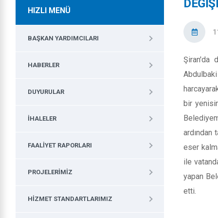
DEĞİŞ
HIZLI MENÜ
1
BAŞKAN YARDIMCILARI
Şiran'da 
HABERLER
Abdulbaki
harcayara
DUYURULAR
bir yenisi
Belediyem
İHALELER
ardından 
FAALIYET RAPORLARI
eser kalm
ile vatand
PROJELERIMIZ
yapan Bel
etti.
HIZMET STANDARTLARIMIZ